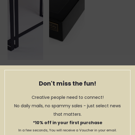
Consola PAPA
Tabuleiro PAPA
NUI
NANI - Preto e
Nero Marquina
Don't miss the fun!
0
281,01€
DESDE:
Creative people need to connect!
No daily mails, no spammy sales - just select news
that matters.
*10% off in your first purchase
In a few seconds, You will receive a Voucher in your email.