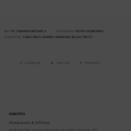
REF:
PC.TAB.MHN.SBF2.MPL.S
CATEGORIA:
PIETRA MOBILIÁRIO
ETIQUETAS:
TABLE
MESA
MARBLE
MÁRMORE
BLACK
PRETO
FACEBOOK
TWITTER
PINTEREST
ANNOPEI
Showroom & Offices
Avenida Dra. Assunção Vasconcelos Chaves, 322