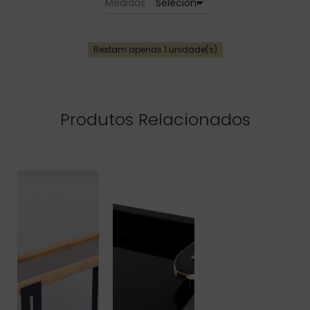
arrow_drop_down
Medidas
Restam apenas 1 unidade(s)
Produtos Relacionados