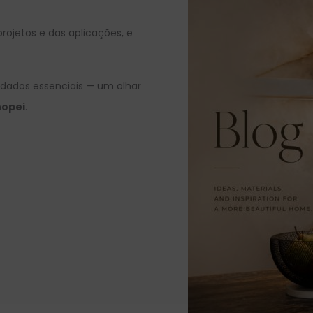
rojetos e das aplicações, e
.
uidados essenciais — um olhar
nopei
.