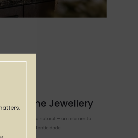
A® — Home Jewellery
matters.
éria como a pedra natural — um elemento
 nasce da sua autenticidade.
s.