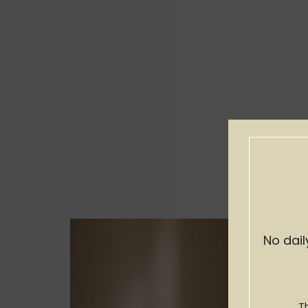
No dail
T