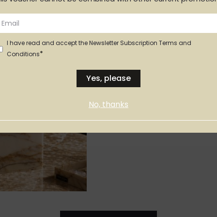
Criámos uma linha exclusiva d
nova expressão dentro do espaç
elemento é concebido como um
I have read and accept the Newsletter Subscription Terms and
protagonismo.
*
Conditions
Yes, please
No, thanks