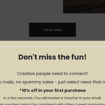
Saber Mais
Don't miss the fun!
Creative people need to connect!
PIETRA DI CAS
y mails, no spammy sales - just select news that 
*10% off in your first purchase
Nada traduz a nobreza da mat
intemporal onde a sofisticação
In a few seconds, You will receive a Voucher in your email.
his voucher cannot be combined with other current promotion