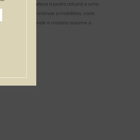
e decoração que eleva a pedra natural a uma
o. De peças decorativas a mobiliário, cada
a peça única, onde a matéria assume o