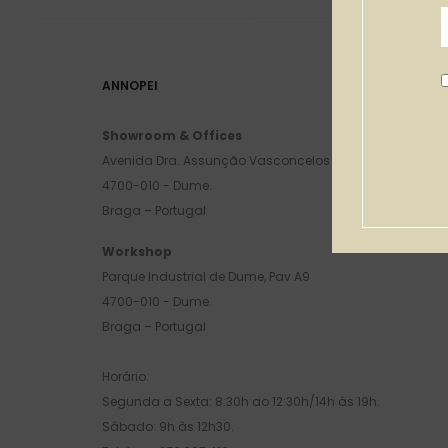
ANNOPEI
Showroom & Offices
Avenida Dra. Assunção Vasconcelos Chaves, 322
4700-010 - Dume.
Braga – Portugal
Workshop
Parque Industrial de Dume, Pav A9
4700-010 - Dume.
Braga – Portugal
Horário:
Segunda a Sexta: 8:30h ao 12:30h/14h às 19h.
Sábado: 9h às 12h30.