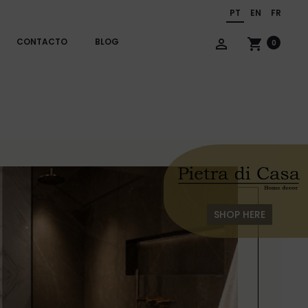
PT
EN
FR
CONTACTO
BLOG
person_outline
shopping_cart
0
SHOP HERE