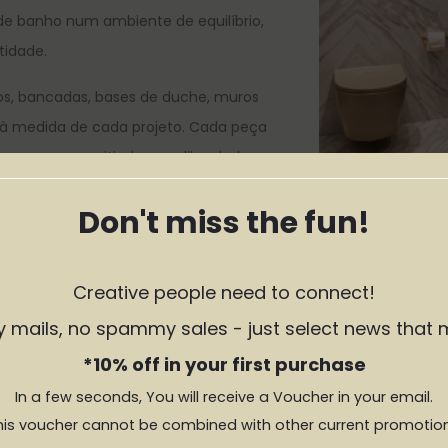
de banho num ambiente de equilíbrio,
tidade.
os, bancadas, bases de duche, muros
s à medida de cada projeto. Cada peça
o espaço, permitindo uma liberdade
o convencional.
Don't miss the fun!
as — espaços onde o design, a matéria
ambientes luxuosos, acolhedores e
Creative people need to connect!
sticados.
y mails, no spammy sales - just select news that 
URA LINE
.
*10% off in your first purchase
In a few seconds, You will receive a Voucher in your email.
his voucher cannot be combined with other current promotion