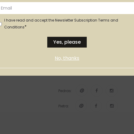
I have read and accept the Newsletter Subscription Terms and
INFO LEGAL
*
Conditions
Políticas de Privacidade
Yes, please
Termos e Condições
Políticas de Cookies
No, thanks
REDES SOCIAIS
Pedras:
Pietra: