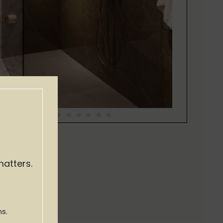
matters.
s.