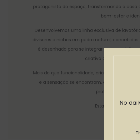
protagonista do espaço, transformando a casa 
bem-estar e iden
Desenvolvemos uma linha exclusiva de lavatóri
divisores e nichos em pedra natural, concebido
é desenhada para se integrar com precisão n
criativa que ultrapassa 
Mais do que funcionalidade, criamos experiênci
e a sensação se encontram, dando origem a 
profundamente sofi
No dail
Esta é a
ACQUA NAT
T