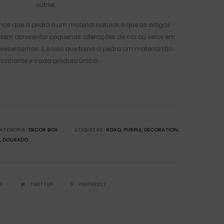
outros.
os que a pedra é um material natural, e que os artigos
odem apresentar pequenas alterações de cor ou veios em
esentamos. E é isso que torna a pedra um material tão
ascinante e cada produto único!
ATEGORIA:
DECOR BOX
ETIQUETAS:
ROXO
PURPLE
DECORATION
DOURADO
K
TWITTER
PINTEREST