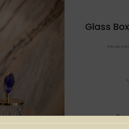
Glass Box
Pote de vidr
M
Pro