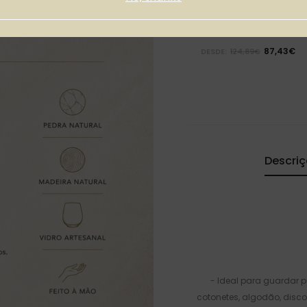
Suporte para Velas
KANILA
87,43€
DESDE:
124,89€
Descri
- Ideal para guardar 
cotonetes, algodão, disc