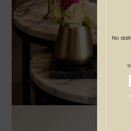
No dail
T