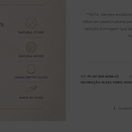
**NOTA: Sempre enfatizam
feitos em pedra natural p
relação à imagem que apr
f
REF:
PC.SET.BOX.MOMI.S/L
C
DECORAÇÃO
GLASS
VIDRO
GOLD
FACEBOO