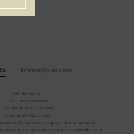
ção
Informação adicional
Pote decorativo:
- Em vidro trabalhado,
- Tampa em latão dourado,
- Aplique em Ágata Roxa,
pequenos objetos, como: saquetas de chá ou açúcar,
os desmaquilhantes, doces, bombons, especiarias, entre