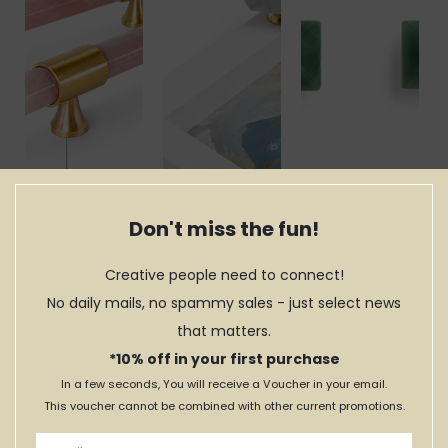
Don't miss the fun!
Creative people need to connect!
No daily mails, no spammy sales - just select news
Par de
Par de
Par de
Puxadores de
Puxadores Hexy
Puxadores
that matters.
Barra Rosa
Branco
Pirâmide Model
Verde
*10% off in your first purchase
64,00€
30,80€
DESDE:
44,00€
In a few seconds, You will receive a Voucher in your email.
47,99€
This voucher cannot be combined with other current promotions.