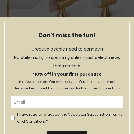
Don't miss the fun!
Creative people need to connect!
No daily mails, no spammy sales - just select news
that matters.
Par de
Par de
Par de
*10% off in your first purchase
Puxadores
Puxadores de
Puxadores de
Cristal Aniani
Barra Rosa
Barra Branco
In a few seconds, You will receive a Voucher in your email.
Gold
This voucher cannot be combined with other current promotions.
64,00€
64,00€
DESDE:
DESDE:
122,90€
DESDE:
I have read and accept the Newsletter Subscription Terms
*
and Conditions