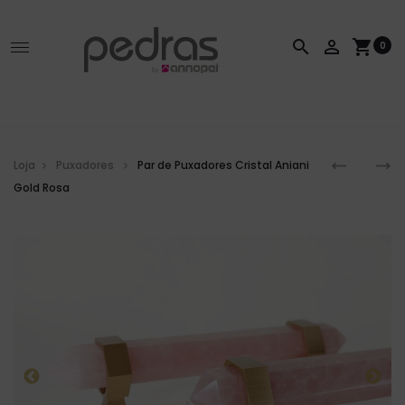
search
person_outline
shopping_cart
0
Loja
Puxadores
Par de Puxadores Cristal Aniani
Gold Rosa