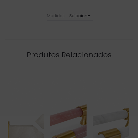
arrow_drop_down
Medidas
Produtos Relacionados