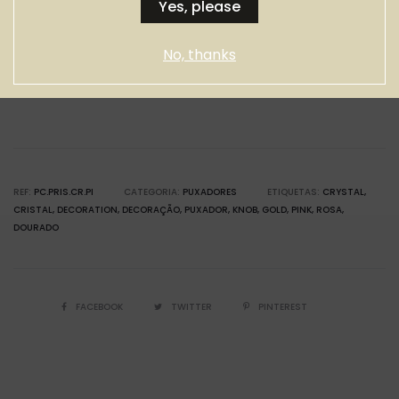
Yes, please
Descrição
Informação adicional
No, thanks
REF:
PC.PRIS.CR.PI
CATEGORIA:
PUXADORES
ETIQUETAS:
CRYSTAL
CRISTAL
DECORATION
DECORAÇÃO
PUXADOR
KNOB
GOLD
PINK
ROSA
DOURADO
FACEBOOK
TWITTER
PINTEREST