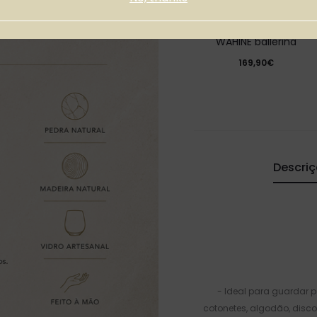
Peça Decorativa
WAHINE ballerina
169,90€
Descri
- Ideal para guardar 
cotonetes, algodão, disc