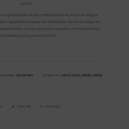
outros.
os que a pedra é um material natural, e que os artigos
odem apresentar pequenas alterações de cor ou veios em
esentamos. E é isso que torna a pedra um material tão
ascinante e cada produto único!
ATEGORIA:
DECOR BOX
ETIQUETAS:
AGATE
GOLD
GREEN
VERDE
K
TWITTER
PINTEREST