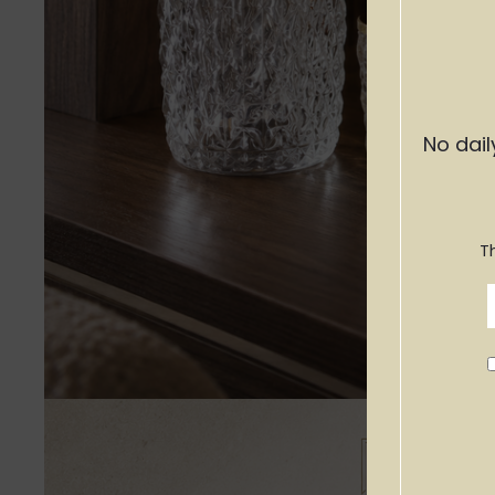
No dail
T