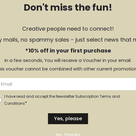
Don't miss the fun!
Creative people need to connect!
y mails, no spammy sales - just select news that 
*10% off in your first purchase
In a few seconds, You will receive a Voucher in your email.
his voucher cannot be combined with other current promotion
I have read and accept the Newsletter Subscription Terms and
*
Conditions
Yes, please
No, thanks