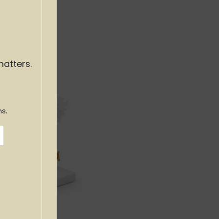
matters.
s.