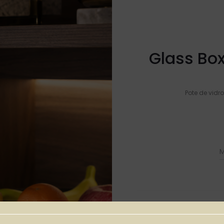
Glass Bo
Pote de vidr
M
Pro