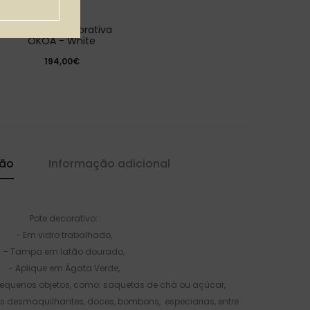
Escultura Decorativa
OKOA - White
194,00€
ção
Informação adicional
Pote decorativo:
- Em vidro trabalhado,
- Tampa em latão dourado,
- Aplique em Ágata Verde,
pequenos objetos, como: saquetas de chá ou açúcar,
os desmaquilhantes, doces, bombons, especiarias, entre