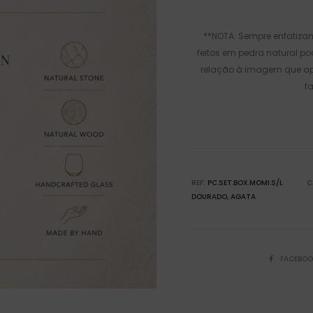
**NOTA: Sempre enfatizam
feitos em pedra natural p
relação à imagem que apr
f
REF:
PC.SET.BOX.MOMI.S/L
C
DOURADO
AGATA
FACEBOO