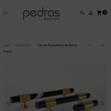
search
person_outline
shopping_cart
0
Loja
Puxadores
Par de Puxadores de Barra
Preto