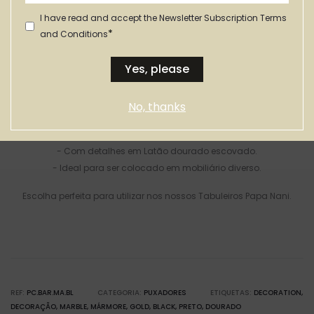
I have read and accept the Newsletter Subscription Terms
*
and Conditions
Descrição
Informação adicional
Yes, please
No, thanks
Puxador:
- Em mármore Preto,
- Com detalhes em Latão dourado escovado.
- Ideal para ser colocado em mobiliário diverso.
Escolha perfeita para utilizar nos nossos Tabuleiros Papa Nani.
REF:
PC.BAR.MA.BL
CATEGORIA:
PUXADORES
ETIQUETAS:
DECORATION
DECORAÇÃO
MARBLE
MÁRMORE
GOLD
BLACK
PRETO
DOURADO