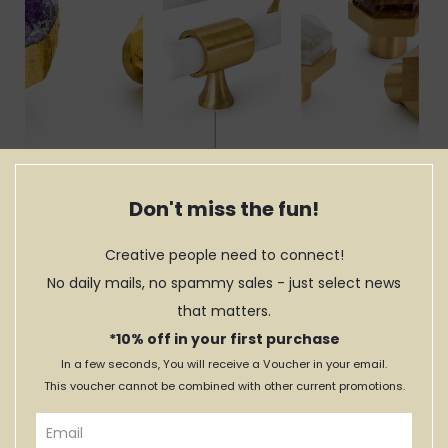
Don't miss the fun!
Creative people need to connect!
No daily mails, no spammy sales - just select news
Par de
Par de
Par de
Puxadores
Puxadores de
Puxadores
that matters.
Ametista
Barra Branco
Hexagonal
Model
*10% off in your first purchase
79,00€
64,00€
DESDE:
In a few seconds, You will receive a Voucher in your email.
69,90€
DESDE:
This voucher cannot be combined with other current promotions.