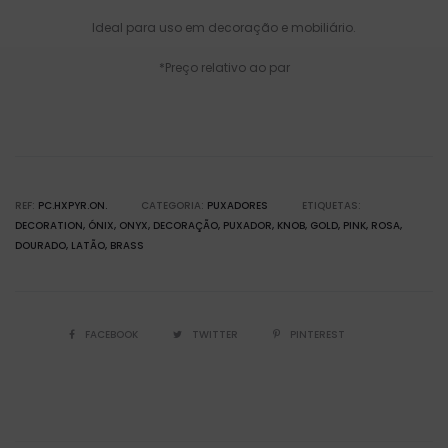
Ideal para uso em decoração e mobiliário.
*Preço relativo ao par
REF:
PC.HXPYR.ON.
CATEGORIA:
PUXADORES
ETIQUETAS:
DECORATION
ÓNIX
ONYX
DECORAÇÃO
PUXADOR
KNOB
GOLD
PINK
ROSA
DOURADO
LATÃO
BRASS
FACEBOOK
TWITTER
PINTEREST