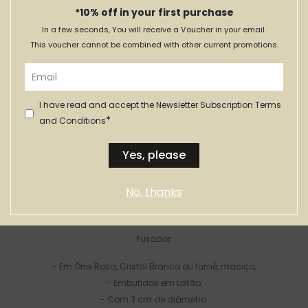
Tabuleiro PAPA
Par de
PEPA Pig
*10% off in your first purchase
NANI - Preto e
Puxadores
In a few seconds, You will receive a Voucher in your email.
Nero Marquina -
Pirâmide Model
DESDE:
XS
Pink
This voucher cannot be combined with other current promotions.
278,00€
48,90€
55,30€
79,00€
I have read and accept the Newsletter Subscription Terms
*
and Conditions
Yes, please
Descrição
Informação adicional
No, thanks
Puxador:
- Em Ónix Rosa, Cristal Branco ou fumé, maciço,
- Embutidos em Latão,
- Com 3 cm de diâmetro.