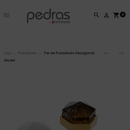
search
person_outline
shopping_cart
0
Loja
Puxadores
Par de Puxadores Hexagonal
Model