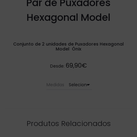
Par de Puxadores
Hexagonal Model
Conjunto de 2 unidades de Puxadores Hexagonal
Model Ónix
69,90€
Desde:
arrow_drop_down
Medidas
Produtos Relacionados