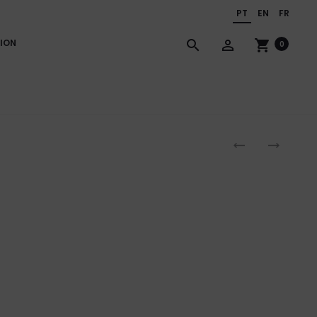
PT
EN
FR
ION
search
person_outline
shopping_cart
0