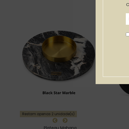
C
Restam apenas 2 unidade(s)
Plateau Mahana