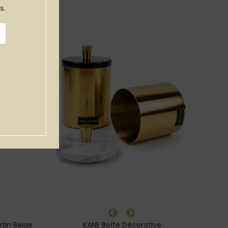
s.
rtin Beige
KANE Boîte Décorative