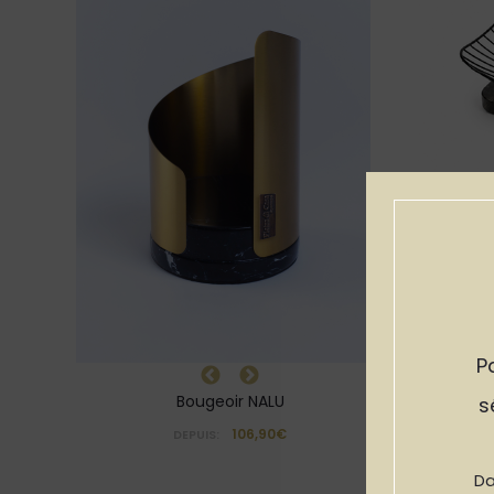
P
Bougeoir NALU
s
106,90€
DEPUIS:
Da