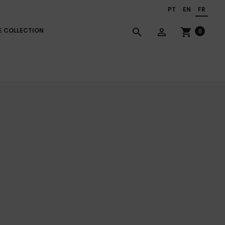
PT
EN
FR
E COLLECTION
search
person_outline
shopping_cart
0