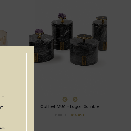
 -
Coffret MUA - Lagon Sombre
t.
104,89€
DEPUIS:
il.