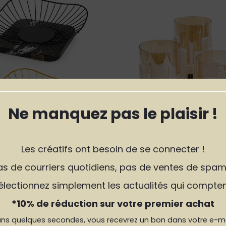
Ne manquez pas le plaisir !
Les créatifs ont besoin de se connecter !
as de courriers quotidiens, pas de ventes de spam
Coupe à fruits KAHI
Pot HANA
électionnez simplement les actualités qui compten
109,90€
76,90€
DEPUIS:
DEPUIS:
*10% de réduction sur votre premier achat
ns quelques secondes, vous recevrez un bon dans votre e-ma