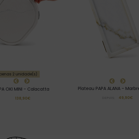
penas 2 unidade(s)
Plateau PAPA ALANA - Marbre
PA OKI MINI - Calacatta
49,90€
138,90€
DEPUIS: